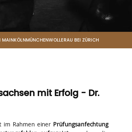
Eda-Melis Lammert*
Rechtsanwältin
Eileen Menne*
Rechtsanwältin
Lena Elisabeth Telioridis*
 MAIN
KÖLN
MÜNCHEN
WOLLERAU BEI ZÜRICH
Rechtsanwältin
Sarah Looschen*
Rechtsanwältin
Christopher Andresen*
Rechtsanwalt
Maja Chwalczyk*
Rechtsanwältin
achsen mit Erfolg - Dr.
t im Rahmen einer
Prüfungsanfechtung