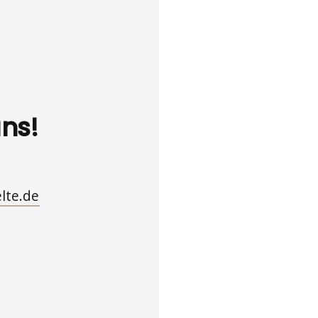
uns!
lte.de