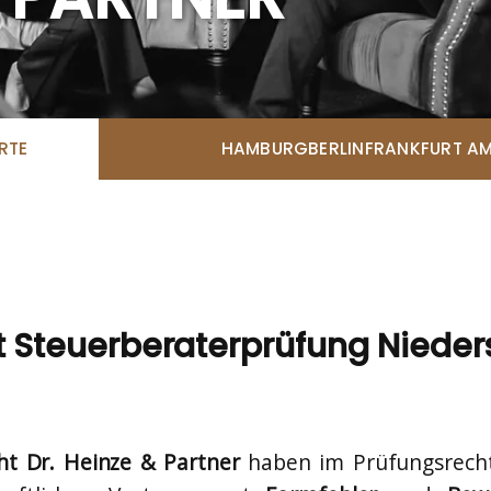
RTE
HAMBURG
BERLIN
FRANKFURT AM
t Steuerberaterprüfung Nieders
ht Dr. Heinze & Partner
haben im Prüfungsrech