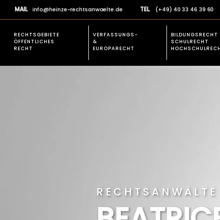
MAIL
TEL.
info@heinze-rechtsanwaelte.de
(+49) 40 33 46 39 60
RECHTSGEBIETE
VERFASSUNGS-
BILDUNGSRECHT
ÖFFENTLICHES
&
SCHULRECHT
RECHT
EUROPARECHT
HOCHSCHULREC
EXPERTISE
VERFASSUNGSR
Rechtsgebiete allgemein
Verfassungsbesch
Prüfungsrecht
Studienplatz einklagen
Öffentliches Baurecht
Verfassungsbeschwerden &
Europarecht
Schulrecht und Hochschulrecht
RECHTSANWÄLTE 
Allgemeines Verwaltungsrecht
BEATRIC