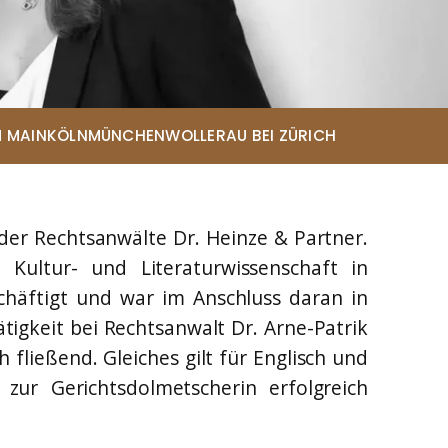
Eda-Melis Lammert*
Rechtsanwältin
Eileen Menne*
Rechtsanwältin
Lena Elisabeth Telioridis*
 MAIN
KÖLN
MÜNCHEN
WOLLERAU BEI ZÜRICH
Rechtsanwältin
Sarah Looschen*
Rechtsanwältin
Christopher Andresen*
der Rechtsanwälte Dr. Heinze & Partner.
Rechtsanwalt
 Kultur- und Literaturwissenschaft in
Maja Chwalczyk*
schäftigt und war im Anschluss daran in
Rechtsanwältin
igkeit bei Rechtsanwalt Dr. Arne-Patrik
 fließend. Gleiches gilt für Englisch und
zur Gerichtsdolmetscherin erfolgreich