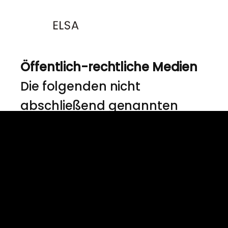
Öffentlich-rechtliche Medien
Die folgenden nicht
abschließend genannten
Medien, welche die
Rechtsanwälte Dr. Heinze &
Partner in der Vergangenheit
anfragten und deren
Anfragen auch in Zukunft
gerne beantwortet werden,