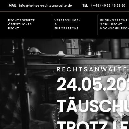
MAIL
TEL.
info@heinze-rechtsanwaelte.de
(+49) 40 33 46 39 60
RECHTSGEBIETE
VERFASSUNGS-
BILDUNGSRECHT
ÖFFENTLICHES
&
SCHULRECHT
RECHT
EUROPARECHT
HOCHSCHULREC
EXPERTISE
VERFASSUNGSR
Rechtsgebiete allgemein
Verfassungsbesch
Prüfungsrecht
RECHTSANWÄLTE 
Studienplatz einklagen
24.05.2
Öffentliches Baurecht
Verfassungsbeschwerden &
TÄUSCH
Europarecht
Schulrecht und Hochschulrecht
Allgemeines Verwaltungsrecht
TROTZ LE