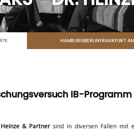
RTE
HAMBURG
BERLIN
FRANKFURT AM
schungsversuch IB-Programm tr
. Heinze & Partner
sind in diversen Fällen mit 