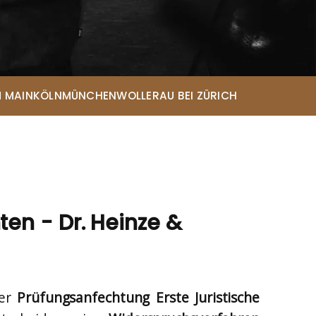
Eda-Melis Lammert*
Rechtsanwältin
Eileen Menne*
Rechtsanwältin
Lena Elisabeth Telioridis*
 MAIN
KÖLN
MÜNCHEN
WOLLERAU BEI ZÜRICH
Rechtsanwältin
Sarah Looschen*
Rechtsanwältin
Christopher Andresen*
Rechtsanwalt
Maja Chwalczyk*
Rechtsanwältin
ten - Dr. Heinze &
ner
Prüfungsanfechtung Erste Juristische