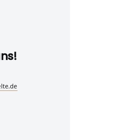
uns!
lte.de