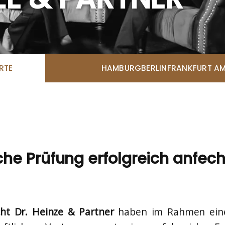
RTE
HAMBURG
BERLIN
FRANKFURT AM
sche Prüfung erfolgreich anfech
cht Dr. Heinze & Partner
haben im Rahmen ei