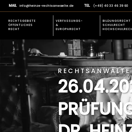
MAIL
TEL.
info@heinze-rechtsanwaelte.de
(+49) 40 33 46 39 60
RECHTSGEBIETE
VERFASSUNGS-
BILDUNGSRECHT
ÖFFENTLICHES
&
SCHULRECHT
RECHT
EUROPARECHT
HOCHSCHULREC
EXPERTISE
VERFASSUNGSR
Rechtsgebiete allgemein
Verfassungsbesch
Prüfungsrecht
RECHTSANWÄLTE 
Studienplatz einklagen
26.04.20
Öffentliches Baurecht
Verfassungsbeschwerden &
PRÜFUNG
Europarecht
Schulrecht und Hochschulrecht
Allgemeines Verwaltungsrecht
DR. HEIN