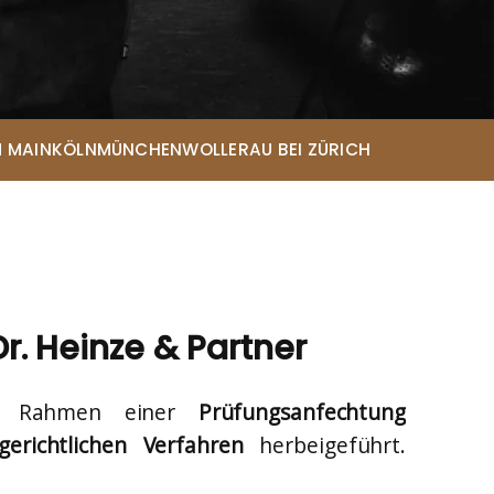
Eda-Melis Lammert*
Rechtsanwältin
Eileen Menne*
Rechtsanwältin
Lena Elisabeth Telioridis*
 MAIN
KÖLN
MÜNCHEN
WOLLERAU BEI ZÜRICH
Rechtsanwältin
Sarah Looschen*
Rechtsanwältin
Christopher Andresen*
Rechtsanwalt
Maja Chwalczyk*
Rechtsanwältin
r. Heinze & Partner
 Rahmen einer
Prüfungsanfechtung
gerichtlichen Verfahren
herbeigeführt.