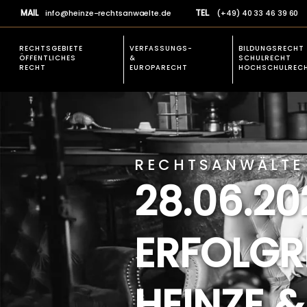
MAIL
TEL.
info@heinze-rechtsanwaelte.de
(+49) 40 33 46 39 60
RECHTSGEBIETE
VERFASSUNGS-
BILDUNGSRECHT
ÖFFENTLICHES
&
SCHULRECHT
RECHT
EUROPARECHT
HOCHSCHULREC
EXPERTISE
VERFASSUNGSR
Rechtsgebiete allgemein
Verfassungsbesch
Prüfungsrecht
RECHTSANWÄLTE 
Studienplatz einklagen
28.06.2
Öffentliches Baurecht
Verfassungsbeschwerden &
ERFOLGR
Europarecht
Schulrecht und Hochschulrecht
Allgemeines Verwaltungsrecht
HEINZE 