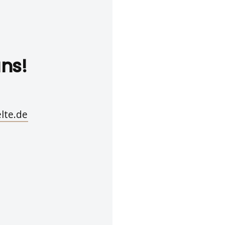
uns!
lte.de