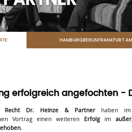
RTE
HAMBURG
BERLIN
FRANKFURT AM
ng erfolgreich angefochten - D
es Recht Dr. Heinze & Partner
haben im
ichen Vortrag einen weiteren
Erfolg
im
außer
gehoben
.