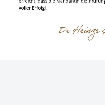
erreicht, dass die Mandantin die
Prüfun
voller Erfolg!
.