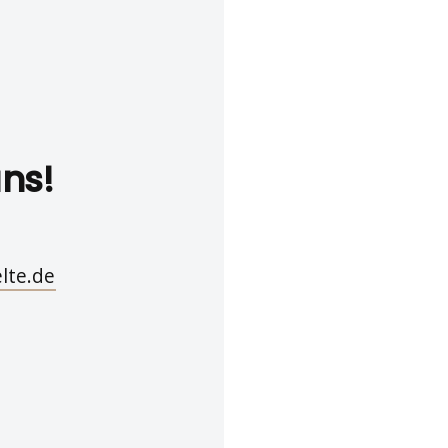
uns!
lte.de