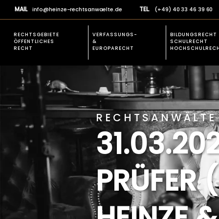
MAIL
TEL.
info@heinze-rechtsanwaelte.de
(+49) 40 33 46 39 60
RECHTSGEBIETE
VERFASSUNGS-
BILDUNGSRECHT
ÖFFENTLICHES
&
SCHULRECHT
RECHT
EUROPARECHT
HOCHSCHULREC
EXPERTISE
VERFASSUNGSR
Rechtsgebiete allgemein
Verfassungsbesch
Prüfungsrecht
RECHTSANWÄLTE 
Studienplatz einklagen
31.03.20
Öffentliches Baurecht
Verfassungsbeschwerden &
PRÜFER 
Europarecht
Schulrecht und Hochschulrecht
Allgemeines Verwaltungsrecht
HEINZE 