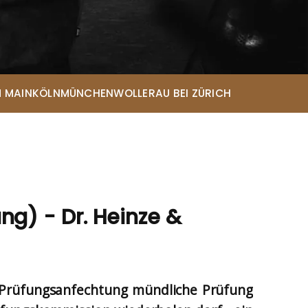
Eda-Melis Lammert*
Rechtsanwältin
Eileen Menne*
Rechtsanwältin
Lena Elisabeth Telioridis*
 MAIN
KÖLN
MÜNCHEN
WOLLERAU BEI ZÜRICH
Rechtsanwältin
Sarah Looschen*
Rechtsanwältin
Christopher Andresen*
Rechtsanwalt
Maja Chwalczyk*
Rechtsanwältin
ng) - Dr. Heinze &
Prüfungsanfechtung mündliche Prüfung