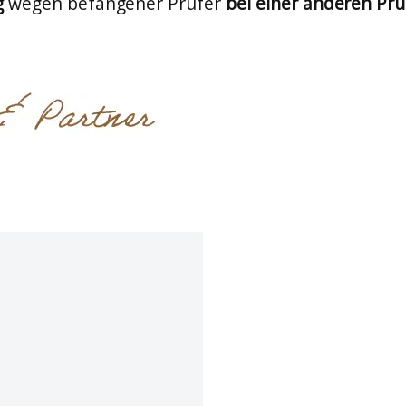
g
wegen befangener Prüfer
bei einer anderen P