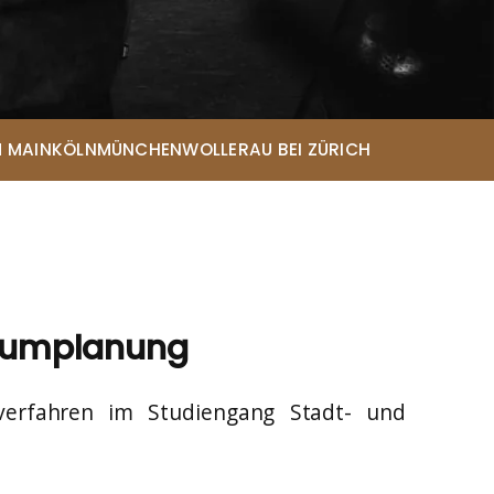
Eda-Melis Lammert*
Rechtsanwältin
Eileen Menne*
Rechtsanwältin
Lena Elisabeth Telioridis*
 MAIN
KÖLN
MÜNCHEN
WOLLERAU BEI ZÜRICH
Rechtsanwältin
Sarah Looschen*
Rechtsanwältin
Christopher Andresen*
Rechtsanwalt
Maja Chwalczyk*
Rechtsanwältin
Raumplanung
verfahren im Studiengang Stadt- und