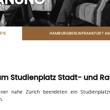
RTE
HAMBURG
BERLIN
FRANKFURT AM
 um Studienplatz Stadt- und 
tner nahe Zürich beendeten ein Studienplatz
h.