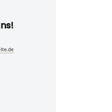
uns!
lte.de