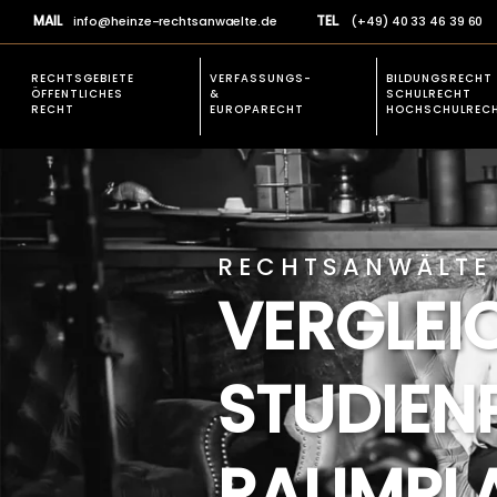
MAIL
TEL.
info@heinze-rechtsanwaelte.de
(+49) 40 33 46 39 60
RECHTSGEBIETE
VERFASSUNGS-
BILDUNGSRECHT
ÖFFENTLICHES
&
SCHULRECHT
RECHT
EUROPARECHT
HOCHSCHULREC
EXPERTISE
VERFASSUNGSR
Rechtsgebiete allgemein
Verfassungsbesch
Prüfungsrecht
RECHTSANWÄLTE 
Studienplatz einklagen
VERGLEI
Öffentliches Baurecht
Verfassungsbeschwerden &
STUDIEN
Europarecht
Schulrecht und Hochschulrecht
Allgemeines Verwaltungsrecht
RAUMPL