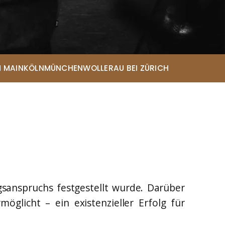
Eda-Melis Lammert*
Rechtsanwältin
Eileen Menne*
Rechtsanwältin
Lena Elisabeth Telioridis*
 MAIN
KÖLN
MÜNCHEN
WOLLERAU BEI ZÜRICH
Rechtsanwältin
Sarah Looschen*
Rechtsanwältin
Christopher Andresen*
Rechtsanwalt
Maja Chwalczyk*
Rechtsanwältin
sanspruchs festgestellt wurde. Darüber
glicht – ein existenzieller Erfolg für