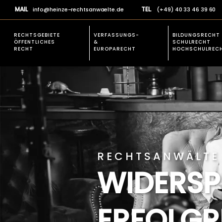
MAIL
TEL.
info@heinze-rechtsanwaelte.de
(+49) 40 33 46 39 60
RECHTSGEBIETE
VERFASSUNGS-
BILDUNGSRECHT
ÖFFENTLICHES
&
SCHULRECHT
RECHT
EUROPARECHT
HOCHSCHULREC
EXPERTISE
VERFASSUNGSR
Rechtsgebiete allgemein
Verfassungsbesch
Prüfungsrecht
Studienplatz einklagen
Öffentliches Baurecht
RECHTSANWÄLTE 
Verfassungsbeschwerden &
WIDERSP
Europarecht
Schulrecht und Hochschulrecht
Allgemeines Verwaltungsrecht
ERFOLGR