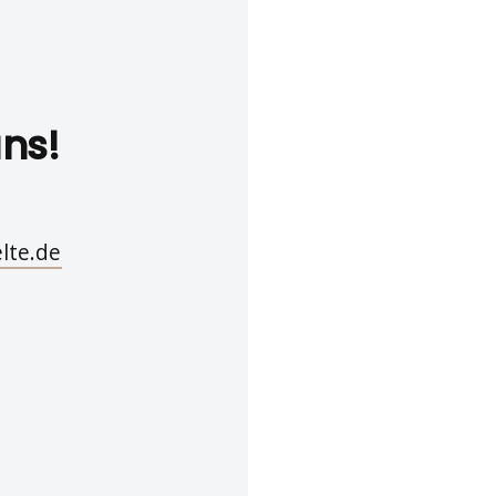
uns!
lte.de